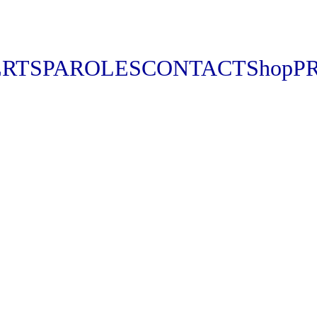
RTS
PAROLES
CONTACT
Shop
P
Envoie du 
groove